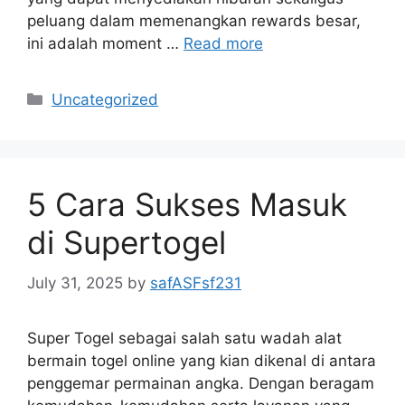
peluang dalam memenangkan rewards besar,
ini adalah moment …
Read more
Categories
Uncategorized
5 Cara Sukses Masuk
di Supertogel
July 31, 2025
by
safASFsf231
Super Togel sebagai salah satu wadah alat
bermain togel online yang kian dikenal di antara
penggemar permainan angka. Dengan beragam