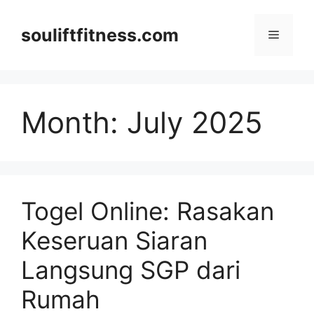
Skip
to
souliftfitness.com
Menu
content
Month:
July 2025
Togel Online: Rasakan
Keseruan Siaran
Langsung SGP dari
Rumah