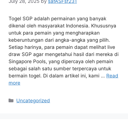
July 28, 2025
by
safASFsf231
Togel SGP adalah permainan yang banyak
dikenal oleh masyarakat Indonesia. Khususnya
untuk para pemain yang mengharapkan
keberuntungan dari angka-angka yang pilih.
Setiap harinya, para pemain dapat melihat live
draw SGP agar mengetahui hasil dari mereka di
Singapore Pools, yang dipercaya oleh pemain
sebagai salah satu sumber terpercaya untuk
bermain togel. Di dalam artikel ini, kami …
Read
more
Categories
Uncategorized