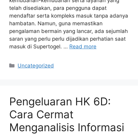
kemudahan-kemudahan serta layanan yang
telah disediakan, para pengguna dapat
mendaftar serta kompleks masuk tanpa adanya
hambatan. Namun, guna memastikan
pengalaman bermain yang lancar, ada sejumlah
saran yang perlu perlu dijadikan perhatian saat
masuk di Supertogel. …
Read more
Categories
Uncategorized
Pengeluaran HK 6D:
Cara Cermat
Menganalisis Informasi