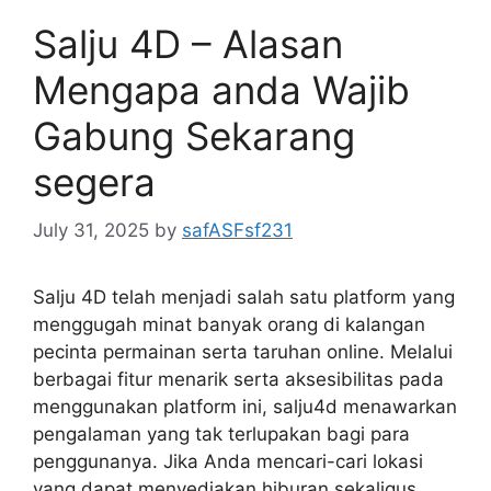
Salju 4D – Alasan
Mengapa anda Wajib
Gabung Sekarang
segera
July 31, 2025
by
safASFsf231
Salju 4D telah menjadi salah satu platform yang
menggugah minat banyak orang di kalangan
pecinta permainan serta taruhan online. Melalui
berbagai fitur menarik serta aksesibilitas pada
menggunakan platform ini, salju4d menawarkan
pengalaman yang tak terlupakan bagi para
penggunanya. Jika Anda mencari-cari lokasi
yang dapat menyediakan hiburan sekaligus