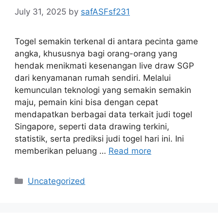
July 31, 2025
by
safASFsf231
Togel semakin terkenal di antara pecinta game
angka, khususnya bagi orang-orang yang
hendak menikmati kesenangan live draw SGP
dari kenyamanan rumah sendiri. Melalui
kemunculan teknologi yang semakin semakin
maju, pemain kini bisa dengan cepat
mendapatkan berbagai data terkait judi togel
Singapore, seperti data drawing terkini,
statistik, serta prediksi judi togel hari ini. Ini
memberikan peluang …
Read more
Categories
Uncategorized