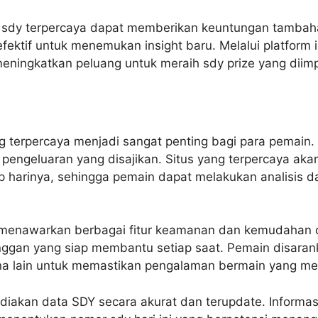
el sdy terpercaya dapat memberikan keuntungan tamba
efektif untuk menemukan insight baru. Melalui platform 
ningkatkan peluang untuk meraih sdy prize yang diimp
yang terpercaya menjadi sangat penting bagi para pemain.
ta pengeluaran yang disajikan. Situs yang terpercaya a
p harinya, sehingga pemain dapat melakukan analisis d
nya menawarkan berbagai fitur keamanan dan kemudahan 
ggan yang siap membantu setiap saat. Pemain disaran
gguna lain untuk memastikan pengalaman bermain yang 
ediakan data SDY secara akurat dan terupdate. Informas