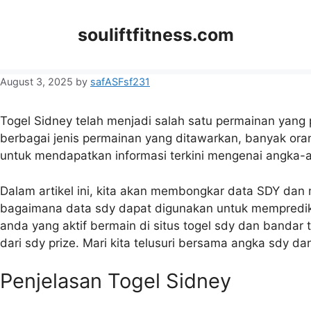
Skip
to
souliftfitness.com
content
August 3, 2025
by
safASFsf231
Togel Sidney telah menjadi salah satu permainan yang 
berbagai jenis permainan yang ditawarkan, banyak oran
untuk mendapatkan informasi terkini mengenai angka-an
Dalam artikel ini, kita akan membongkar data SDY dan
bagaimana data sdy dapat digunakan untuk memprediksi
anda yang aktif bermain di situs togel sdy dan bandar
dari sdy prize. Mari kita telusuri bersama angka sdy dan
Penjelasan Togel Sidney