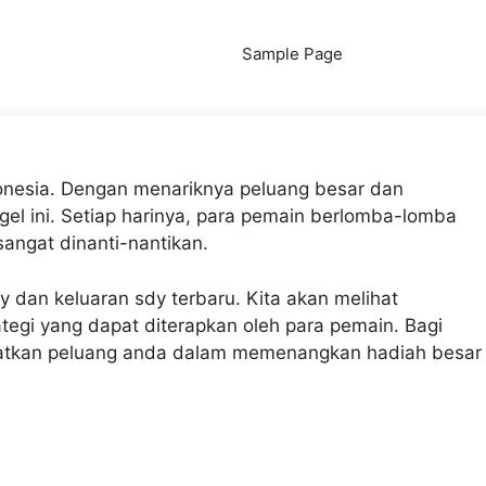
Sample Page
ndonesia. Dengan menariknya peluang besar dan
el ini. Setiap harinya, para pemain berlomba-lomba
angat dinanti-nantikan.
 dan keluaran sdy terbaru. Kita akan melihat
egi yang dapat diterapkan oleh para pemain. Bagi
ingkatkan peluang anda dalam memenangkan hadiah besar