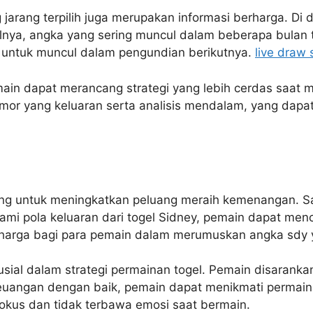
 jarang terpilih juga merupakan informasi berharga. Di 
alnya, angka yang sering muncul dalam beberapa bulan 
si untuk muncul dalam pengundian berikutnya.
live draw 
n dapat merancang strategi yang lebih cerdas saat m
mor yang keluaran serta analisis mendalam, yang dapa
ting untuk meningkatkan peluang meraih kemenangan. S
mi pola keluaran dari togel Sidney, pemain dapat men
erharga bagi para pemain dalam merumuskan angka sdy y
rusial dalam strategi permainan togel. Pemain disaran
uangan dengan baik, pemain dapat menikmati permainan 
okus dan tidak terbawa emosi saat bermain.