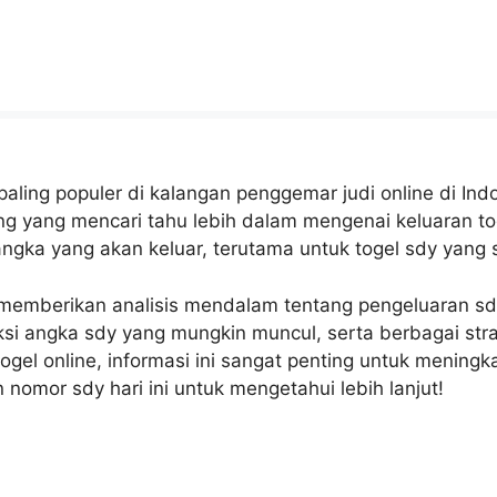
paling populer di kalangan penggemar judi online di I
g yang mencari tahu lebih dalam mengenai keluaran tog
gka yang akan keluar, terutama untuk togel sdy yang s
 memberikan analisis mendalam tentang pengeluaran sdy
 angka sdy yang mungkin muncul, serta berbagai strat
 togel online, informasi ini sangat penting untuk men
 nomor sdy hari ini untuk mengetahui lebih lanjut!