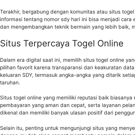
Terakhir, bergabung dengan komunitas atau situs tog
informasi tentang nomor sdy hari ini bisa menjadi cara 
dan mengembangkan teknik bermain yang lebih baik, me
Situs Terpercaya Togel Online
Dalam era digital saat ini, memilih situs togel online 
pilihan favorit karena transparansi dan keakuratan da
keluaran SDY, termasuk angka-angka yang ditarik setia
taruhan.
Situs togel online yang memiliki reputasi baik biasa
pembayaran yang aman dan cepat, serta layanan pelan
dikenal dan memiliki banyak ulasan positif dari pen
Selain itu, penting untuk mengunjungi situs yang meny