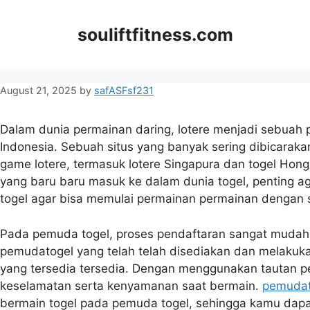
Skip
to
souliftfitness.com
content
August 21, 2025
by
safASFsf231
Dalam dunia permainan daring, lotere menjadi sebuah
Indonesia. Sebuah situs yang banyak sering dibicaraka
game lotere, termasuk lotere Singapura dan togel Hon
yang baru baru masuk ke dalam dunia togel, penting 
togel agar bisa memulai permainan permainan dengan 
Pada pemuda togel, proses pendaftaran sangat mudah s
pemudatogel yang telah telah disediakan dan melakuk
yang tersedia tersedia. Dengan menggunakan tautan p
keselamatan serta kenyamanan saat bermain.
pemudat
bermain togel pada pemuda togel, sehingga kamu da