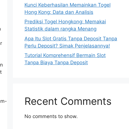
Kunci Keberhasilan Memainkan Togel
Hong Kong: Data dan Analisis
Prediksi Togel Hongkong: Memakai
n
Statistik dalam rangka Menang
Apa Itu Slot Gratis Tanpa Deposit Tanpa
r
Perlu Deposit? Simak Penjelasannya!
Tutorial Komprehensif Bermain Slot
Tanpa Biaya Tanpa Deposit
an
t
Recent Comments
am-
No comments to show.