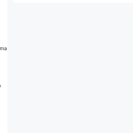
ama
m