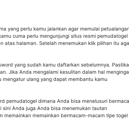
ma yang perlu kamu jalankan agar memulai petualanga
, kamu cuma perlu mengunjungi situs resmi pemudatogel
en atas halaman. Setelah menemukan klik pilihan itu aga
ssword yang sudah kamu daftarkan sebelumnya. Pastik
an. Jika Anda mengalami kesulitan dalam hal menginga
tau mengatur ulang yang dapat membantu kamu
ard pemudatogel dimana Anda bisa menelusuri bermac
i sini Anda juga Anda bisa menemukan tautan
am memainkan memainkan bermacam-macam tipe togel