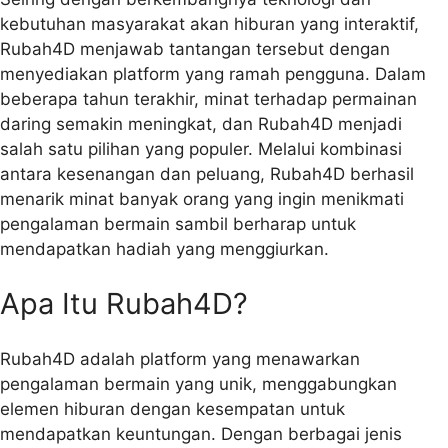
kebutuhan masyarakat akan hiburan yang interaktif,
Rubah4D menjawab tantangan tersebut dengan
menyediakan platform yang ramah pengguna. Dalam
beberapa tahun terakhir, minat terhadap permainan
daring semakin meningkat, dan Rubah4D menjadi
salah satu pilihan yang populer. Melalui kombinasi
antara kesenangan dan peluang, Rubah4D berhasil
menarik minat banyak orang yang ingin menikmati
pengalaman bermain sambil berharap untuk
mendapatkan hadiah yang menggiurkan.
Apa Itu Rubah4D?
Rubah4D adalah platform yang menawarkan
pengalaman bermain yang unik, menggabungkan
elemen hiburan dengan kesempatan untuk
mendapatkan keuntungan. Dengan berbagai jenis