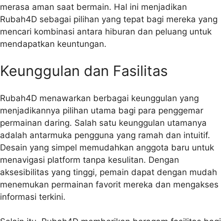
merasa aman saat bermain. Hal ini menjadikan
Rubah4D sebagai pilihan yang tepat bagi mereka yang
mencari kombinasi antara hiburan dan peluang untuk
mendapatkan keuntungan.
Keunggulan dan Fasilitas
Rubah4D menawarkan berbagai keunggulan yang
menjadikannya pilihan utama bagi para penggemar
permainan daring. Salah satu keunggulan utamanya
adalah antarmuka pengguna yang ramah dan intuitif.
Desain yang simpel memudahkan anggota baru untuk
menavigasi platform tanpa kesulitan. Dengan
aksesibilitas yang tinggi, pemain dapat dengan mudah
menemukan permainan favorit mereka dan mengakses
informasi terkini.