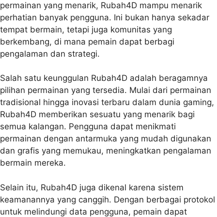
permainan yang menarik, Rubah4D mampu menarik
perhatian banyak pengguna. Ini bukan hanya sekadar
tempat bermain, tetapi juga komunitas yang
berkembang, di mana pemain dapat berbagi
pengalaman dan strategi.
Salah satu keunggulan Rubah4D adalah beragamnya
pilihan permainan yang tersedia. Mulai dari permainan
tradisional hingga inovasi terbaru dalam dunia gaming,
Rubah4D memberikan sesuatu yang menarik bagi
semua kalangan. Pengguna dapat menikmati
permainan dengan antarmuka yang mudah digunakan
dan grafis yang memukau, meningkatkan pengalaman
bermain mereka.
Selain itu, Rubah4D juga dikenal karena sistem
keamanannya yang canggih. Dengan berbagai protokol
untuk melindungi data pengguna, pemain dapat