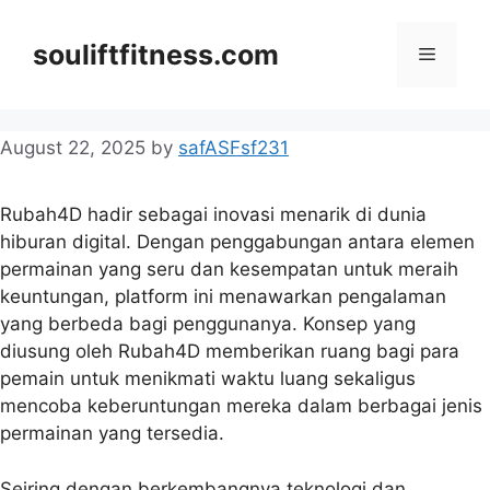
Skip
to
souliftfitness.com
Menu
content
August 22, 2025
by
safASFsf231
Rubah4D hadir sebagai inovasi menarik di dunia
hiburan digital. Dengan penggabungan antara elemen
permainan yang seru dan kesempatan untuk meraih
keuntungan, platform ini menawarkan pengalaman
yang berbeda bagi penggunanya. Konsep yang
diusung oleh Rubah4D memberikan ruang bagi para
pemain untuk menikmati waktu luang sekaligus
mencoba keberuntungan mereka dalam berbagai jenis
permainan yang tersedia.
Seiring dengan berkembangnya teknologi dan