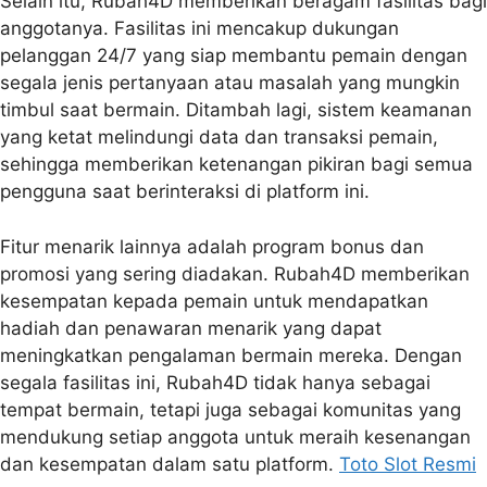
Selain itu, Rubah4D memberikan beragam fasilitas bagi
anggotanya. Fasilitas ini mencakup dukungan
pelanggan 24/7 yang siap membantu pemain dengan
segala jenis pertanyaan atau masalah yang mungkin
timbul saat bermain. Ditambah lagi, sistem keamanan
yang ketat melindungi data dan transaksi pemain,
sehingga memberikan ketenangan pikiran bagi semua
pengguna saat berinteraksi di platform ini.
Fitur menarik lainnya adalah program bonus dan
promosi yang sering diadakan. Rubah4D memberikan
kesempatan kepada pemain untuk mendapatkan
hadiah dan penawaran menarik yang dapat
meningkatkan pengalaman bermain mereka. Dengan
segala fasilitas ini, Rubah4D tidak hanya sebagai
tempat bermain, tetapi juga sebagai komunitas yang
mendukung setiap anggota untuk meraih kesenangan
dan kesempatan dalam satu platform.
Toto Slot Resmi