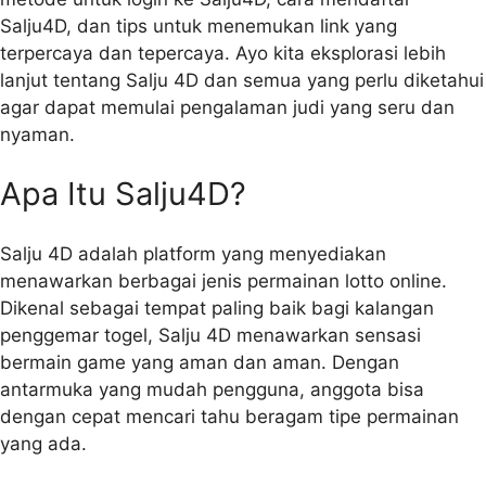
Salju4D, dan tips untuk menemukan link yang
terpercaya dan tepercaya. Ayo kita eksplorasi lebih
lanjut tentang Salju 4D dan semua yang perlu diketahui
agar dapat memulai pengalaman judi yang seru dan
nyaman.
Apa Itu Salju4D?
Salju 4D adalah platform yang menyediakan
menawarkan berbagai jenis permainan lotto online.
Dikenal sebagai tempat paling baik bagi kalangan
penggemar togel, Salju 4D menawarkan sensasi
bermain game yang aman dan aman. Dengan
antarmuka yang mudah pengguna, anggota bisa
dengan cepat mencari tahu beragam tipe permainan
yang ada.