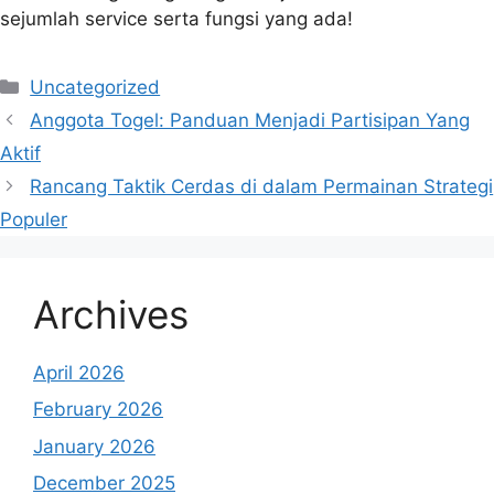
sejumlah service serta fungsi yang ada!
Categories
Uncategorized
Anggota Togel: Panduan Menjadi Partisipan Yang
Aktif
Rancang Taktik Cerdas di dalam Permainan Strategi
Populer
Archives
April 2026
February 2026
January 2026
December 2025