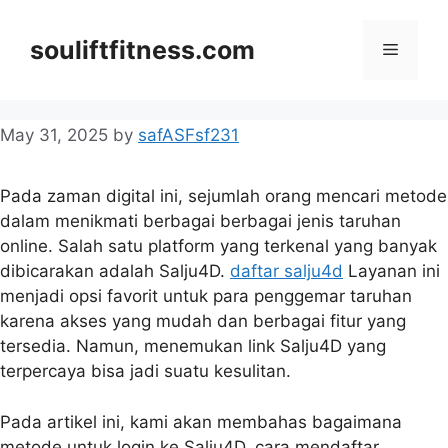
Skip
to
souliftfitness.com
Menu
content
May 31, 2025
by
safASFsf231
Pada zaman digital ini, sejumlah orang mencari metode
dalam menikmati berbagai berbagai jenis taruhan
online. Salah satu platform yang terkenal yang banyak
dibicarakan adalah Salju4D.
daftar salju4d
Layanan ini
menjadi opsi favorit untuk para penggemar taruhan
karena akses yang mudah dan berbagai fitur yang
tersedia. Namun, menemukan link Salju4D yang
terpercaya bisa jadi suatu kesulitan.
Pada artikel ini, kami akan membahas bagaimana
metode untuk login ke Salju4D, cara mendaftar