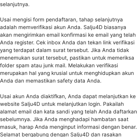
selanjutnya.
Usai mengisi form pendaftaran, tahap selanjutnya
adalah memverifikasi akun Anda. Salju4D biasanya
akan mengirimkan email konfirmasi ke email yang telah
Anda register. Cek inbox Anda dan tekan link verifikasi
yang terdapat dalam surat tersebut. Jika Anda tidak
menemukan surat tersebut, pastikan untuk memeriksa
folder spam atau junk mail. Melakukan verifikasi
merupakan hal yang krusial untuk menghidupkan akun
Anda dan memastikan safety data Anda.
Usai akun Anda diaktifkan, Anda dapat melanjutkan ke
website Salju4D untuk melanjutkan login. Pakailah
alamat email dan kata sandi yang telah Anda daftarkan
sebelumnya. Jika Anda menghadapi hambatan saat
masuk, harap Anda menginput informasi dengan benar.
Selamat bergabung dengan Salju4D dan rasakan