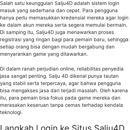
Salah satu keunggulan Salju4D adalah sistem login
masuk yang sederhana dan cepat. Para pengguna
hanya perlu memasukkan kredensial mereka agar login
ke dalam akun mereka serta segera memulai bermain.
Di samping itu, Salju4D juga menawarkan proses
registrasi yang ringan bagi para pemain baru, sehingga
setiap orang bisa dengan mudah bergabung dan
menyarankan game yang ditawarkan.
Di dalam ranah perjudian online, reliabilitas penyedia
jasa sangat penting. Salju 4D dikenal punya tautan
yang stabil serta terpercaya, agar bahwa pengguna
bisa mengakses jasa dari terjadi masalah. Oleh karena
itu, para pemain bisa fokus pada game mereka dan
merasakan keseruan tanpa cemas terhadap kendala
teknologi.
Langkah Login ke Situs Salju4D