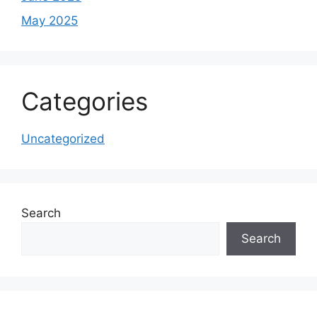
May 2025
Categories
Uncategorized
Search
Search