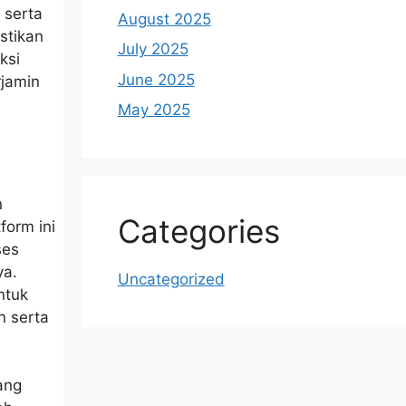
 serta
August 2025
stikan
July 2025
ksi
June 2025
rjamin
May 2025
n
Categories
form ini
ses
ya.
Uncategorized
ntuk
 serta
ang