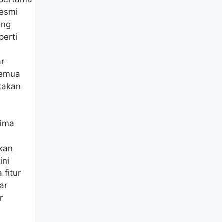
resmi
ang
perti
ar
semua
ptakan
rima
akan
ini
fitur
ar
r