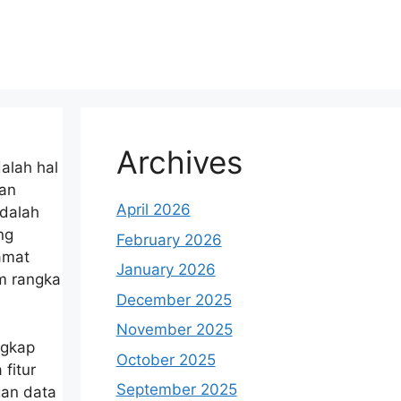
Archives
alah hal
kan
April 2026
adalah
ng
February 2026
amat
January 2026
m rangka
December 2025
November 2025
ngkap
October 2025
fitur
September 2025
gan data