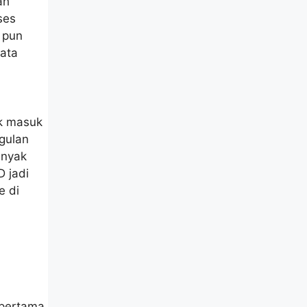
ah
ses
 pun
data
k masuk
ggulan
anyak
D jadi
e di
 pertama