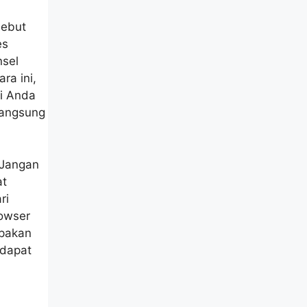
sebut
es
nsel
ra ini,
i Anda
 langsung
 Jangan
at
ri
rowser
upakan
 dapat