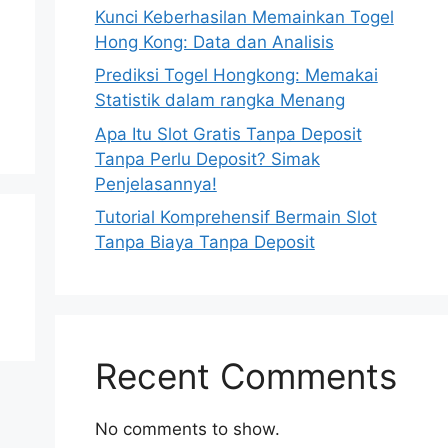
Kunci Keberhasilan Memainkan Togel
Hong Kong: Data dan Analisis
Prediksi Togel Hongkong: Memakai
Statistik dalam rangka Menang
Apa Itu Slot Gratis Tanpa Deposit
Tanpa Perlu Deposit? Simak
Penjelasannya!
Tutorial Komprehensif Bermain Slot
Tanpa Biaya Tanpa Deposit
Recent Comments
No comments to show.