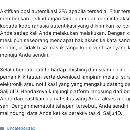
Aktifkan opsi autentikasi 2FA apabila tersedia. Fitur ter
memberikan perlindungan tambahan dari meminta aks
kepada kode rahasia autentikasi yang dikirimkan ke po
Anda setiap kali Anda melakukan melakukan. Dengan ca
meskipun seseorang mendapat hak akses ke kata sand
sendiri, ia tidak bisa masuk tanpa kode verifikasi yang
menuju Anda sendiri.
Selalu berhati-hati terhadap phishing dan scam online.
pernah klik tautan serta download lampiran melalui sur
elektronik atau notifikasi yang yang mengaku datang da
Salju4D. Hendaknya kunjungi platform langsung dari b
Anda dan pastikan alamat situs yang Anda akses mer
sah. Dengan mematuhi tahapan tersebut, Anda sendiri
melindungi data Anda ketika beraktivitas di Salju4D.
Categories
Uncategorized