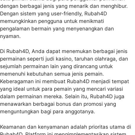
dengan berbagai jenis yang menarik dan menghibur.
Dengan sistem yang user-friendly, Rubah4D
memungkinkan pengguna untuk menikmati
pengalaman bermain yang menyenangkan dan
nyaman.
Di Rubah4D, Anda dapat menemukan berbagai jenis
permainan seperti judi kasino, taruhan olahraga, dan
sejumlah permainan lain yang dirancang untuk
memenuhi kebutuhan semua jenis pemain.
Keberagaman ini membuat Rubah4D menjadi tempat
yang ideal untuk para pemain yang mencari variasi
dalam permainan mereka. Selain itu, Rubah4D juga
menawarkan berbagai bonus dan promosi yang
menguntungkan bagi para anggotanya.
Keamanan dan kenyamanan adalah prioritas utama di
Rubah4D. Platform ini mengimplementasikan sistem