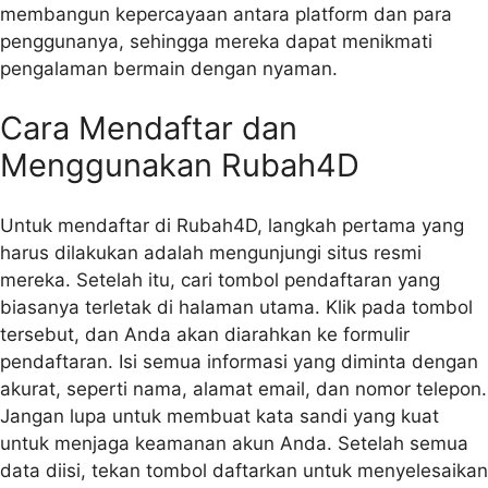
membangun kepercayaan antara platform dan para
penggunanya, sehingga mereka dapat menikmati
pengalaman bermain dengan nyaman.
Cara Mendaftar dan
Menggunakan Rubah4D
Untuk mendaftar di Rubah4D, langkah pertama yang
harus dilakukan adalah mengunjungi situs resmi
mereka. Setelah itu, cari tombol pendaftaran yang
biasanya terletak di halaman utama. Klik pada tombol
tersebut, dan Anda akan diarahkan ke formulir
pendaftaran. Isi semua informasi yang diminta dengan
akurat, seperti nama, alamat email, dan nomor telepon.
Jangan lupa untuk membuat kata sandi yang kuat
untuk menjaga keamanan akun Anda. Setelah semua
data diisi, tekan tombol daftarkan untuk menyelesaikan